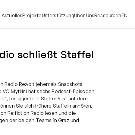
Aktuelles
Projekte
Unterstützung
Über Uns
Ressourcen
EN
dio schließt Staffel
n Radio Re:volt (ehemals Snapshots
o VC Mytilini hat sechs Podcast-Episoden
io", fertiggestellt! Staffel 5 ist auf dem
können Sie sich frühere Staffeln anhören,
on Re:fiction Radio lesen und die
gen der beiden Teams in Graz und