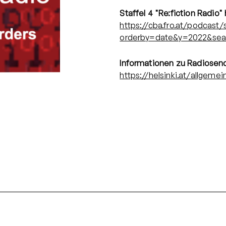
Staffel 4 "Re:fiction Radio" 
https://cba.fro.at/podcast
orderby=date&y=2022&sea
Informationen zu Radiosen
https://helsinki.at/allgemei