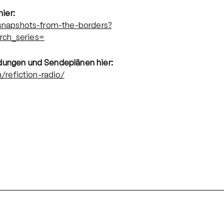
hier:
/snapshots-from-the-borders?
rch_series=
dungen und Sendeplänen hier:
n/refiction-radio/